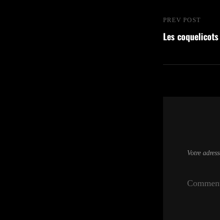
Navigatio
PREV POST
Previous
Les coquelicots
de
Post
l’article
Votre adress
Comment