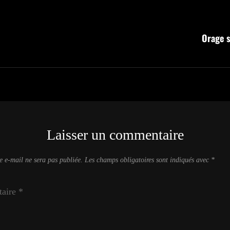
n
Orage s
Laisser un commentaire
e e-mail ne sera pas publiée.
Les champs obligatoires sont indiqués avec
*
aire
*