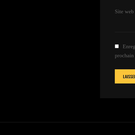
Site web
Enreg
prochain